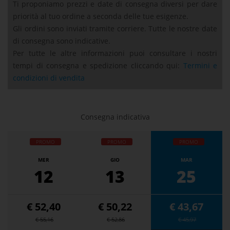
Ti proponiamo prezzi e date di consegna diversi per dare
priorità al tuo ordine a seconda delle tue esigenze.
Gli ordini sono inviati tramite corriere. Tutte le nostre date
di consegna sono indicative.
Per tutte le altre informazioni puoi consultare i nostri
tempi di consegna e spedizione cliccando qui:
Termini e
condizioni di vendita
Consegna indicativa
PROMO
PROMO
PROMO
MER
GIO
MAR
12
13
25
€ 52,40
€ 50,22
€ 43,67
€ 55,16
€ 52,86
€ 45,97