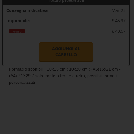
Totale preventivo
Consegna indicativa
Mar 25
Imponibile:
€ 45,97
€ 43,67
Promo
AGGIUNGI AL
CARRELLO
Formati disponibili: 10x15 cm ; 10x20 cm ; (A5)15x21 cm -
(A4) 21X29,7 solo fronte o fronte e retro; possibili formati
personalizzati