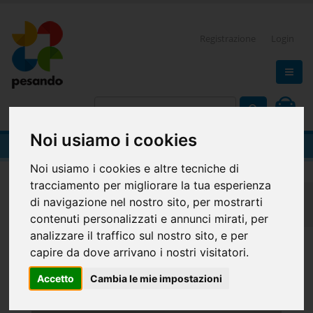
Registrazione
Login
0
Noi usiamo i cookies
Volantini e Flyer
Noi usiamo i cookies e altre tecniche di
tracciamento per migliorare la tua esperienza
Home
Piccolo Formato
Volantini e flyer
di navigazione nel nostro sito, per mostrarti
Volantini e Flyer
contenuti personalizzati e annunci mirati, per
analizzare il traffico sul nostro sito, e per
Volantini e flyer
capire da dove arrivano i nostri visitatori.
Accetto
Cambia le mie impostazioni
Promuovi la tua attività o il tuo evento