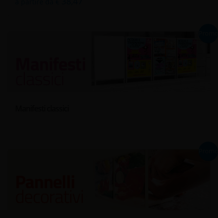
38,47
a partire da €
Prom
Manifesti classici
Prom