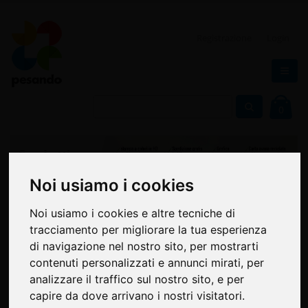
Registrazione
Login
0
Noi usiamo i cookies
Noi usiamo i cookies
Noi usiamo i cookies e altre tecniche di
Noi usiamo i cookies e altre tecniche di
tracciamento per migliorare la tua esperienza
tracciamento per migliorare la tua esperienza
di navigazione nel nostro sito, per mostrarti
di navigazione nel nostro sito, per mostrarti
contenuti personalizzati e annunci mirati, per
contenuti personalizzati e annunci mirati, per
analizzare il traffico sul nostro sito, e per
analizzare il traffico sul nostro sito, e per
IN EVIDENZA
capire da dove arrivano i nostri visitatori.
capire da dove arrivano i nostri visitatori.