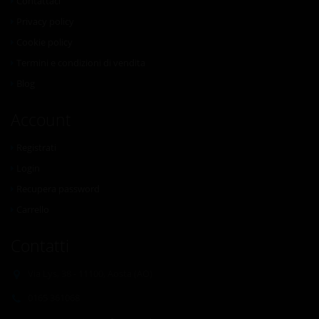
Contattaci
Privacy policy
Cookie policy
Termini e condizioni di vendita
Blog
Account
Registrati
Login
Recupera password
Carrello
Contatti
Via Lys, 38 - 11100, Aosta (AO)
0165 361068