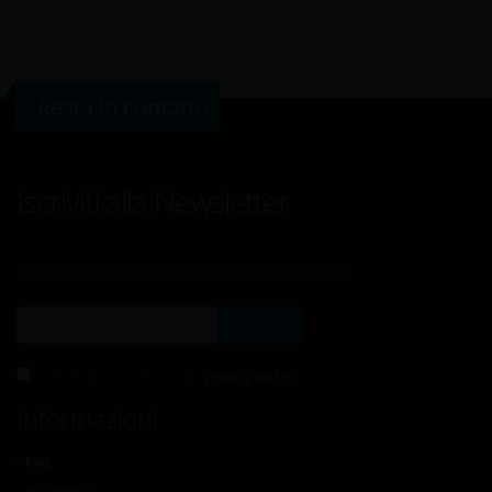
Resta in contatto
Iscriviti alla Newsletter
Tieniti sempre aggiornato sulle promozioni e novità
Iscriviti!
Accetto la normativa sulla
privacy policy
Informazioni
Faq