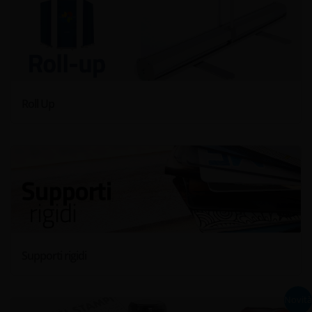
Roll Up
Supporti rigidi
Novità