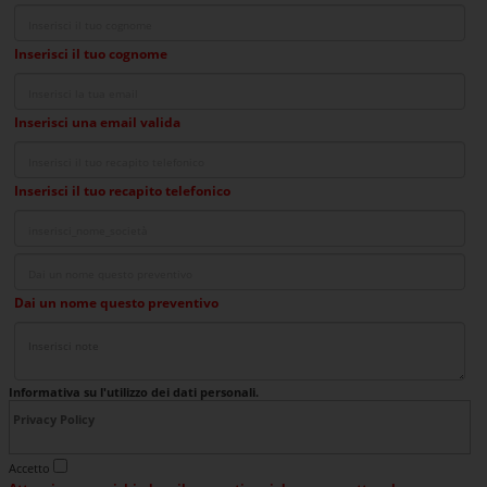
Inserisci il tuo cognome
Inserisci una email valida
Inserisci il tuo recapito telefonico
Dai un nome questo preventivo
Informativa su l'utilizzo dei dati personali.
Privacy Policy
La presente Privacy Policy è resa ai sensi dell'art. 13 del D. Lgs. 196/03, Codice in
Accetto