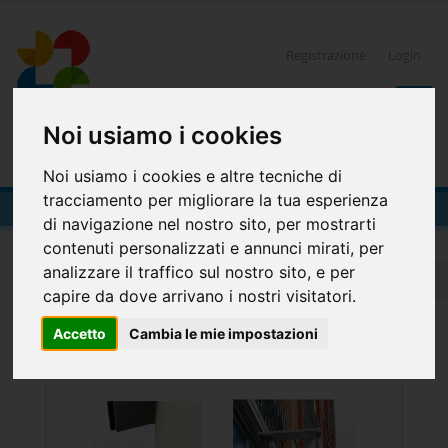
Registrazione
Login
Noi usiamo i cookies
0
Noi usiamo i cookies e altre tecniche di
tracciamento per migliorare la tua esperienza
Insegne
di navigazione nel nostro sito, per mostrarti
contenuti personalizzati e annunci mirati, per
analizzare il traffico sul nostro sito, e per
Home
Insegne e vetrofanie
Insegne
capire da dove arrivano i nostri visitatori.
Insegne
Accetto
Cambia le mie impostazioni