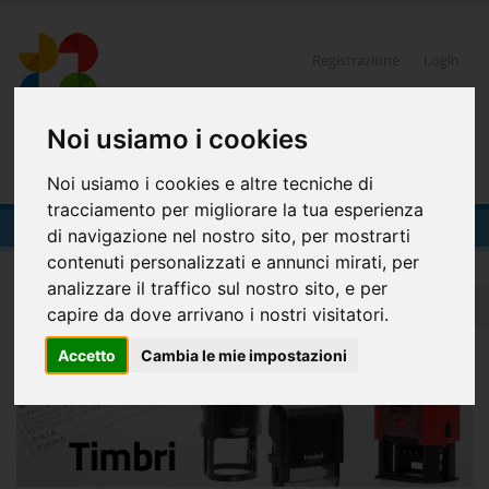
Registrazione
Login
Noi usiamo i cookies
0
Noi usiamo i cookies e altre tecniche di
tracciamento per migliorare la tua esperienza
Timbri
di navigazione nel nostro sito, per mostrarti
contenuti personalizzati e annunci mirati, per
analizzare il traffico sul nostro sito, e per
Home
Office- ufficio
Timbri
capire da dove arrivano i nostri visitatori.
Accetto
Cambia le mie impostazioni