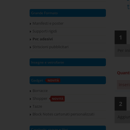
Grande Formato
Manifesti e poster
Supporti rigidi
1
Pvc adesivi
Striscioni pubblicitari
Per in
Insegne e vetrofanie
Quant
Gadget
NOVITÀ
Inseri
Borracce
Shopper
NOVITÀ
2
Tazze
Block Notes cartonati personalizzati
Aggiun
Cataloghi, riviste e libri