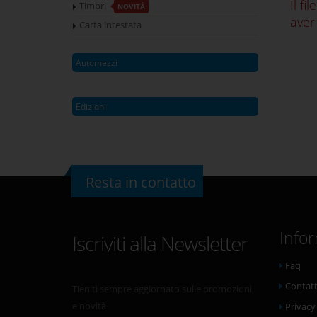
Il fi
Timbri
NOVITÀ
aver 
Carta intestata
Automezzi
Edizioni
Resta in contatto
Info
Iscriviti alla Newsletter
Faq
Contatt
Tieniti sempre aggiornato sulle promozioni
e novità
Privacy