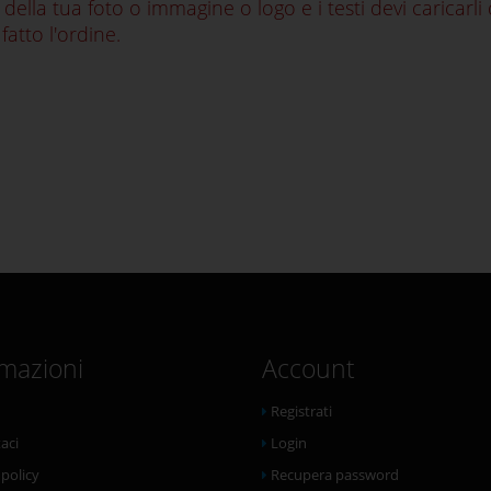
le della tua foto o immagine o logo e i testi devi caricarl
fatto l'ordine.
rmazioni
Account
Registrati
aci
Login
 policy
Recupera password