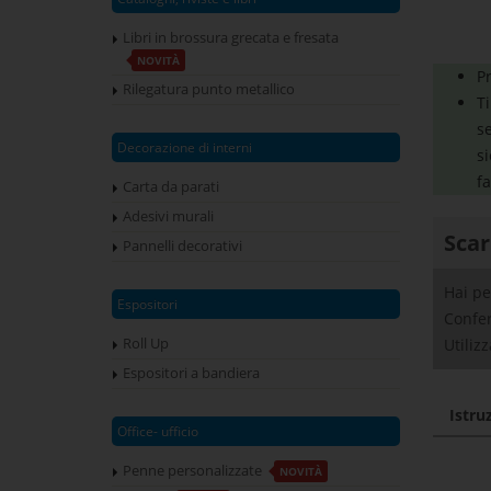
Libri in brossura grecata e fresata
NOVITÀ
Pr
Rilegatura punto metallico
Ti
se
Decorazione di interni
si
fa
Carta da parati
Adesivi murali
Scar
Pannelli decorativi
Hai pe
Espositori
Confer
Roll Up
Utiliz
Espositori a bandiera
Istru
Office- ufficio
Penne personalizzate
NOVITÀ