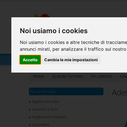
Noi usiamo i cookies
Noi usiamo i cookies e altre tecniche di tracciame
HOME
PRODOTTI
CHI SIA
annunci mirati, per analizzare il traffico sul nostro
Adesivi taglio completo
Accetto
Cambia le mie impostazioni
Home
Grande Formato
Pvc adesivi
Ade
Ades
Piccolo Formato
Biglietti da visita
Volantini e flyer
Pieghevoli e depliant
Locandine