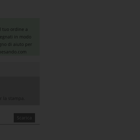
l tuo ordine a
nsegnati in modo
gno di aiuto per
iapesando.com
er la stampa.
Scarica