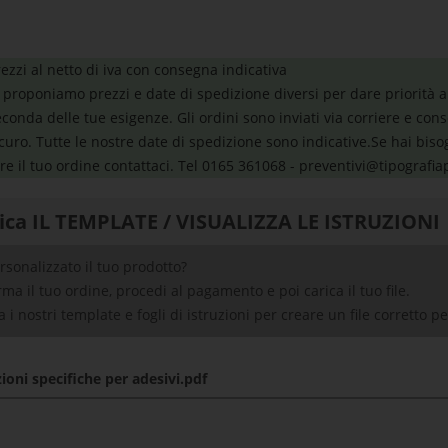
ezzi al netto di iva con consegna indicativa
 proponiamo prezzi e date di spedizione diversi per dare priorità a
conda delle tue esigenze. Gli ordini sono inviati via corriere e co
curo. Tutte le nostre date di spedizione sono indicative.Se hai biso
re il tuo ordine contattaci. Tel 0165 361068 - preventivi@tipograf
ica IL TEMPLATE / VISUALIZZA LE ISTRUZIONI
rsonalizzato il tuo prodotto?
ma il tuo ordine, procedi al pagamento e poi carica il tuo file.
za i nostri template e fogli di istruzioni per creare un file corretto p
zioni specifiche per adesivi.pdf