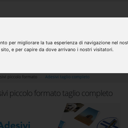
nto per migliorare la tua esperienza di navigazione nel nost
MO
PROMOZIONI
PREPARAZIONE FILE
GALLERY
CATA
 sito, e per capire da dove arrivano i nostri visitatori.
sivi piccolo formato
Adesivi taglio completo
ivi piccolo formato taglio completo